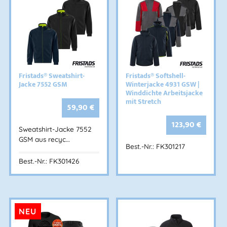
Fristads® Sweatshirt-
Fristads® Softshell-
Jacke 7552 GSM
Winterjacke 4931 GSW |
Winddichte Arbeitsjacke
mit Stretch
59,90
€
123,90
€
Sweatshirt-Jacke 7552
GSM aus recyc…
Best.-Nr.: FK301217
Best.-Nr.: FK301426
NEU