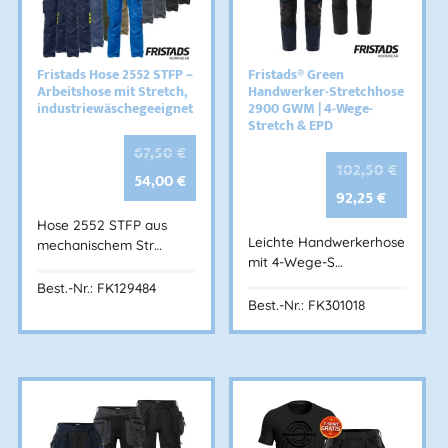
Fristads Hose 2552 STFP –
Fristads® Green
Arbeitshose mit Stretch,
Handwerker-Stretchhose
industriewäschegeeignet
2900 GWM | 4-Wege-
Stretch & EPD
67,50
€
102,50
€
54,00
€
92,25
€
Hose 2552 STFP aus
Leichte Handwerkerhose
mechanischem Str…
mit 4-Wege-S…
Best.-Nr.: FK129484
Best.-Nr.: FK301018