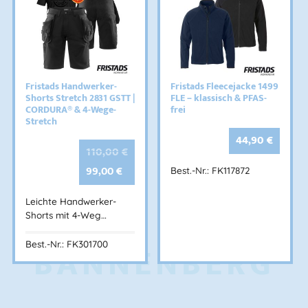
Fristads Handwerker-
Fristads Fleecejacke 1499
Shorts Stretch 2831 GSTT |
FLE – klassisch & PFAS-
CORDURA® & 4-Wege-
frei
Stretch
44,90
€
110,00
€
99,00
€
Best.-Nr.: FK117872
Leichte Handwerker-
Shorts mit 4-Weg…
BANNENBERG
Best.-Nr.: FK301700