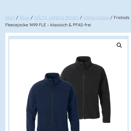
Start
/
Shop
/
KÄLTE, WIND & REGEN
/
Winterjacken
/ Fristads
Fleecejacke 1499 FLE – klassisch & PFAS-frei