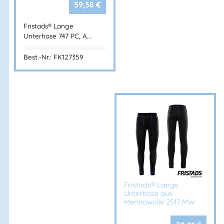
59,38
€
Fristads® Lange
Unterhose 747 PC, A…
Best.-Nr.: FK127359
Fristads® Lange
Unterhose aus
Merinowolle 2517 MW