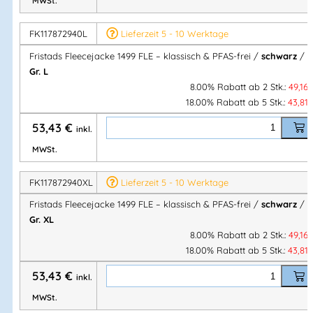
MWSt.
Größen
FK117872940L
Lieferzeit 5 - 10 Werktage
S – 3XL
Fristads Fleecejacke 1499 FLE – klassisch & PFAS-frei /
schwarz
/
Gr. L
8.00% Rabatt ab 2 Stk.:
49,16
Konzept
18.00% Rabatt ab 5 Stk.:
43,81
Alnaryd
– funktionales, zeitloses Workwear-Design
53,43
€
inkl.
MWSt.
Ihre Vorteile auf einen Blick
FK117872940XL
Lieferzeit 5 - 10 Werktage
✔ Klassische Fleecejacke für Beruf & Alltag
Fristads Fleecejacke 1499 FLE – klassisch & PFAS-frei /
schwarz
/
✔ Angenehm warm und leicht
Gr. XL
✔ Bewegungsfreundlich durch Raglan-Ärmel
8.00% Rabatt ab 2 Stk.:
49,16
✔ Nachhaltig & hautfreundlich – PFAS-frei
18.00% Rabatt ab 5 Stk.:
43,81
53,43
€
inkl.
MWSt.
Klassische Fristads Fleecejacke 1499 FLE aus dem Alnaryd-