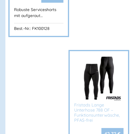
Robuste Serviceshorts
mit aufgeraut…
Best.-Nr.: FK100128
Fristads Lange
Unterhose 788 OF –
Funktionsunterwäsche,
PFAS-frei
42,72
€