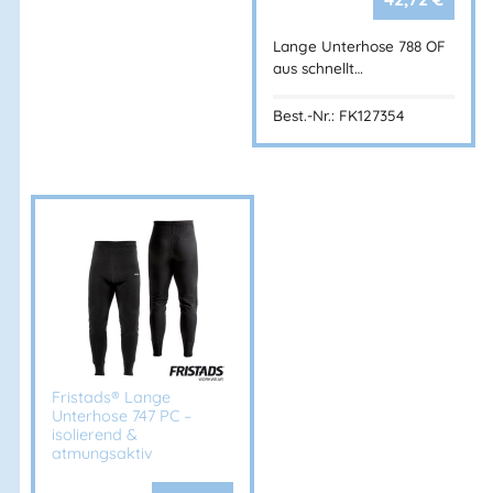
Lange Unterhose 788 OF
aus schnellt…
Best.-Nr.: FK127354
Fristads® Lange
Unterhose 747 PC –
isolierend &
atmungsaktiv