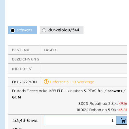
zertifiziert
.
Technische Eigenschaften
schwarz
dunkelblau/544
Weiches, komfortables Fleece-Material
Frontreißverschluss mit innenliegender Blende
Zwei Vordertaschen mit Reißverschluss
BEST.-NR.
LAGER
Verlängerte Rückenpartie
BEZEICHNUNG
Raglan-Ärmel
für hohe Bewegungsfreiheit
*
Elastische Paspelierung an den Armabschlüssen
IHR PREIS
OEKO-TEX® zertifiziert
FK117872940M
Lieferzeit 5 - 10 Werktage
Frei von PFAS
Fristads Fleecejacke 1499 FLE – klassisch & PFAS-frei /
schwarz
/
Gr. M
Material & Farbe
8.00% Rabatt ab 2 Stk.:
49,16
18.00% Rabatt ab 5 Stk.:
43,81
Material:
100 % Polyester
53,43
€
Flächengewicht:
280 g/m²
inkl.