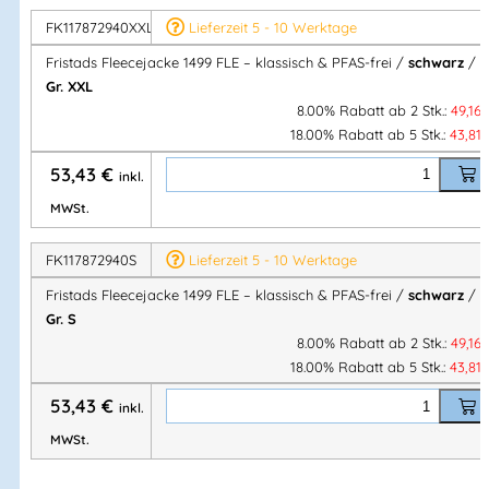
Konzept. Weich, bequem, mit Reißverschlusstaschen. PFAS-
FK117872940XXL
Lieferzeit 5 - 10 Werktage
frei & OEKO-TEX® zertifiziert.
Fristads Fleecejacke 1499 FLE – klassisch & PFAS-frei /
schwarz
/
Gr. XXL
Artikelnummer:
FK117872
Kategorien:
ALNARYD workwaer
,
8.00% Rabatt ab 2 Stk.:
49,16
Winterjacken
,
KÄLTE, WIND & REGEN
,
Kälte und Regen
,
18.00% Rabatt ab 5 Stk.:
43,81
INDUSTRIE & SERVICE
,
BAU & MONTAGE
,
Kollektionen
,
53,43
€
inkl.
Winterjacken
,
Jacken
,
FRISTADS
MWSt.
FK117872940S
Lieferzeit 5 - 10 Werktage
Herstellerinformationen
Fristads Fleecejacke 1499 FLE – klassisch & PFAS-frei /
schwarz
/
Hersteller:
Gr. S
Fristads Sverige AB
8.00% Rabatt ab 2 Stk.:
49,16
Herstelleranschrift:
18.00% Rabatt ab 5 Stk.:
43,81
Adresse:
Prognosgatan 24
53,43
€
inkl.
504 64 Borås – Sweden
MWSt.
Mehr Information E-Mail: info@bannenberg.at