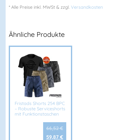
* Alle Preise
inkl.
MWSt & zzgl.
Versandkosten
Ähnliche Produkte
Fristads Shorts 254 BPC
– Robuste Serviceshorts
mit Funktionstaschen
66,52
€
59,87
€