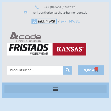
+49 (0) 8654 / 7787 331
verkauf@arbeitsschutz-bannenberg.de
inkl. MWSt.
/
exkl. MWSt.
0
0,00
€