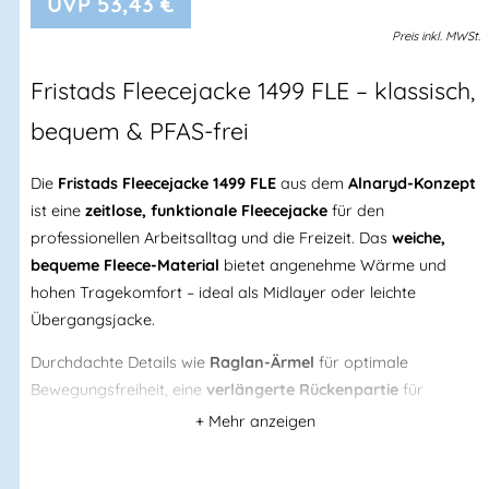
53,43
€
Preis
inkl.
MWSt.
Fristads
Fleecejacke 1499 FLE – klassisch,
bequem & PFAS-frei
Die
Fristads Fleecejacke 1499 FLE
aus dem
Alnaryd-Konzept
ist eine
zeitlose, funktionale Fleecejacke
für den
professionellen Arbeitsalltag und die Freizeit. Das
weiche,
bequeme Fleece-Material
bietet angenehme Wärme und
hohen Tragekomfort – ideal als Midlayer oder leichte
Übergangsjacke.
Durchdachte Details wie
Raglan-Ärmel
für optimale
Bewegungsfreiheit, eine
verlängerte Rückenpartie
für
zusätzlichen Schutz und
Reißverschlusstaschen
für sicheres
Verstauen machen diese Jacke besonders praxisnah.
Nachhaltig produziert:
frei von PFAS
und
OEKO-TEX®