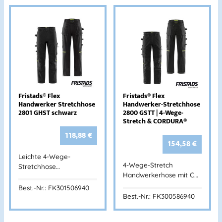
Fristads® Flex
Fristads® Flex
Handwerker Stretchhose
Handwerker-Stretchhose
2801 GHST schwarz
2800 GSTT | 4-Wege-
Stretch & CORDURA®
118,88
€
154,58
€
Leichte 4-Wege-
4-Wege-Stretch
Stretchhose…
Handwerkerhose mit C…
Best.-Nr.: FK301506940
Best.-Nr.: FK300586940