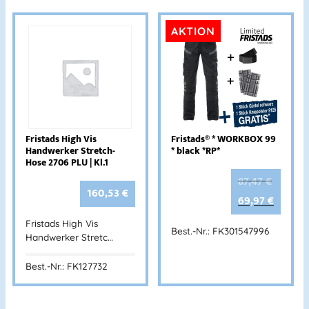
AKTION
Fristads High Vis
Fristads® * WORKBOX 99
Handwerker Stretch-
* black *RP*
Hose 2706 PLU | Kl.1
87,47
€
160,53
€
69,97
€
Fristads High Vis
Best.-Nr.: FK301547996
Handwerker Stretc…
Best.-Nr.: FK127732