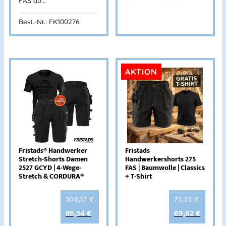
FAS au…
Best.-Nr.: FK100276
AKTION
Fristads® Handwerker
Fristads
Stretch-Shorts Damen
Handwerkershorts 275
2527 GCYD | 4-Wege-
FAS | Baumwolle | Classics
Stretch & CORDURA®
+ T-Shirt
108,17
€
77,35
€
86,54
€
69,62
€