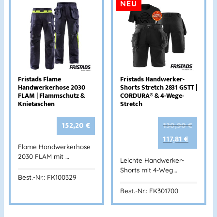
NEU
Fristads Flame
Fristads Handwerker-
Handwerkerhose 2030
Shorts Stretch 2831 GSTT |
FLAM | Flammschutz &
CORDURA® & 4-Wege-
Knietaschen
Stretch
152,20
€
130,90
€
117,81
€
Flame Handwerkerhose
2030 FLAM mit …
Leichte Handwerker-
Shorts mit 4-Weg…
Best.-Nr.: FK100329
Best.-Nr.: FK301700