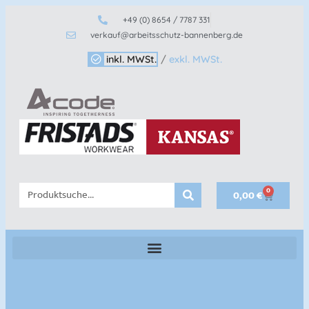
+49 (0) 8654 / 7787 331
verkauf@arbeitsschutz-bannenberg.de
inkl. MWSt.
/
exkl. MWSt.
0
0,00
€