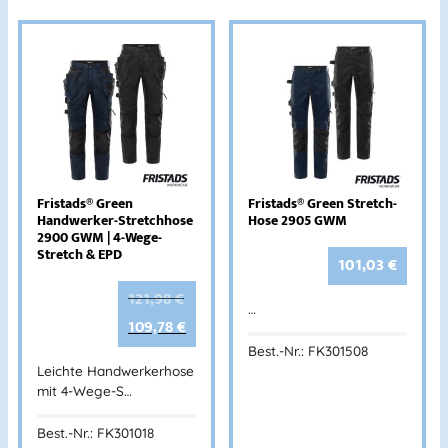
Fristads® Green
Fristads® Green Stretch-
Handwerker-Stretchhose
Hose 2905 GWM
2900 GWM | 4-Wege-
Stretch & EPD
101,03
€
121,98
€
…
109,78
€
Best.-Nr.: FK301508
Leichte Handwerkerhose
mit 4-Wege-S…
Best.-Nr.: FK301018