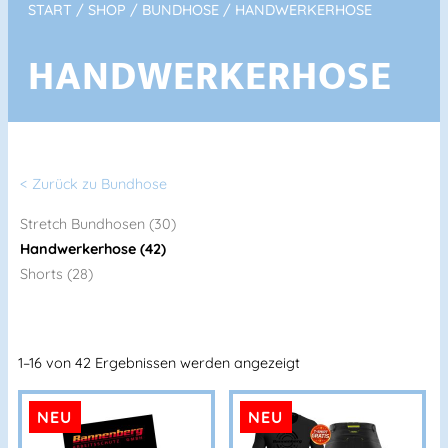
START
/
SHOP
/
BUNDHOSE
/ HANDWERKERHOSE
HANDWERKERHOSE
< Zurück zu Bundhose
Stretch Bundhosen (30)
Handwerkerhose (42)
Shorts (28)
1–16 von 42 Ergebnissen werden angezeigt
NEU
NEU