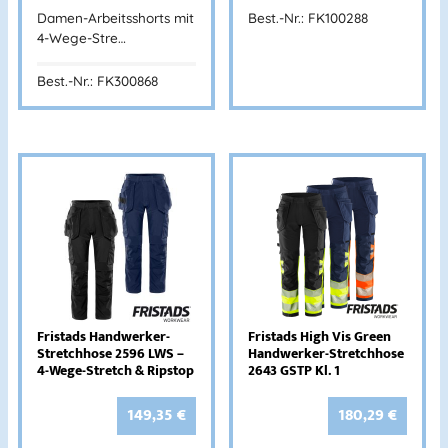
Damen-Arbeitsshorts mit
Best.-Nr.: FK100288
4-Wege-Stre…
Best.-Nr.: FK300868
Fristads Handwerker-
Fristads High Vis Green
Stretchhose 2596 LWS –
Handwerker-Stretchhose
4-Wege-Stretch & Ripstop
2643 GSTP Kl. 1
149,35
€
180,29
€