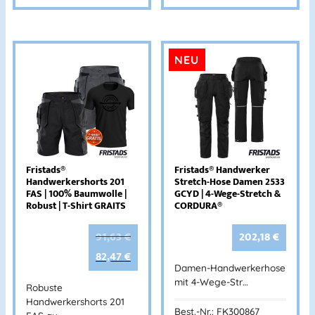
NEU
Fristads®
Fristads® Handwerker
Handwerkershorts 201
Stretch-Hose Damen 2533
FAS | 100% Baumwolle |
GCYD | 4-Wege-Stretch &
Robust | T-Shirt GRAITS
CORDURA®
91,63
€
202,18
€
82,47
€
Damen-Handwerkerhose
mit 4-Wege-Str…
Robuste
Handwerkershorts 201
Best.-Nr.: FK300867