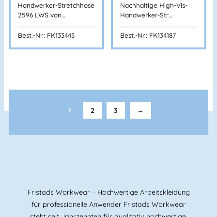
Handwerker-Stretchhose
Nachhaltige High-Vis-
2596 LWS von…
Handwerker-Str…
Best.-Nr.: FK133443
Best.-Nr.: FK134187
BANNENBERG
1
2
3
→
Fristads Workwear – Hochwertige Arbeitskleidung
für professionelle Anwender Fristads Workwear
steht seit Jahrzehnten für qualitativ hochwertige,