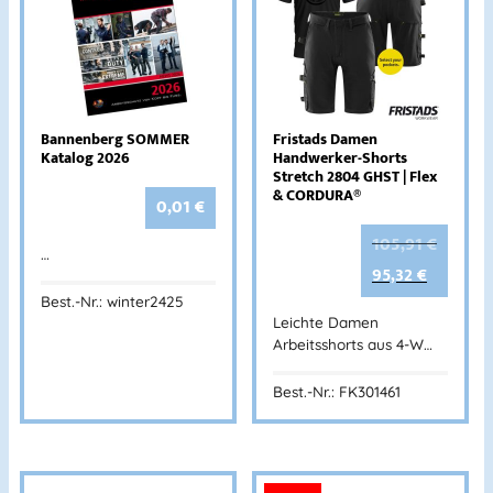
Bannenberg SOMMER
Fristads Damen
Katalog 2026
Handwerker-Shorts
Stretch 2804 GHST | Flex
& CORDURA®
0,01
€
105,91
€
…
95,32
€
Best.-Nr.: winter2425
Leichte Damen
Arbeitsshorts aus 4-W…
Best.-Nr.: FK301461