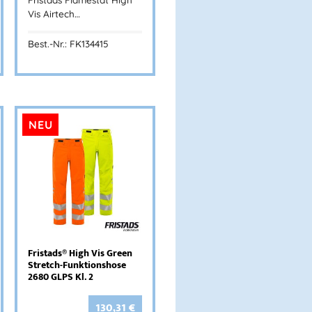
Vis Airtech…
Best.-Nr.: FK134415
NEU
Fristads® High Vis Green
Stretch-Funktionshose
2680 GLPS Kl. 2
130,31
€