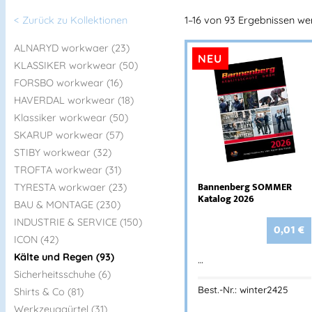
< Zurück zu Kollektionen
1–16 von 93 Ergebnissen w
ALNARYD workwaer (23)
NEU
KLASSIKER workwear (50)
FORSBO workwear (16)
HAVERDAL workwear (18)
Klassiker workwear (50)
SKARUP workwear (57)
STIBY workwear (32)
TROFTA workwear (31)
Bannenberg SOMMER
TYRESTA workwaer (23)
Katalog 2026
BAU & MONTAGE (230)
INDUSTRIE & SERVICE (150)
0,01
€
ICON (42)
Kälte und Regen (93)
…
Sicherheitsschuhe (6)
Best.-Nr.: winter2425
Shirts & Co (81)
Werkzeuggürtel (31)