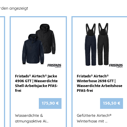
erden angezeigt
Fristads® Airtech® Jacke
Fristads® Airtech®
4906 GTT | Wasserdichte
Winterhose 2698 GTT |
Shell-Arbeitsjacke PFAS-
Wasserdichte Arbeitshose
frei
PFAS-frei
175,90
€
156,50
€
Wasserdichte &
Gefütterte Airtech®
atmungsaktive Ai…
Winterhose mit …