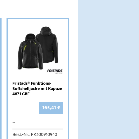
Fristads® Funktions-
Softshelljacke mit Kapuze
4871 GBF
165,41
€
…
Best.-Nr.: FK300910940