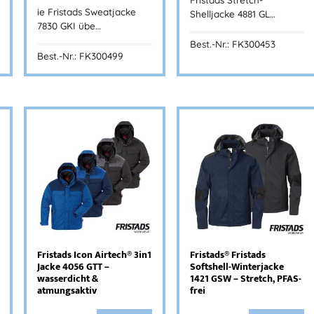
ie Fristads Sweatjacke
Shelljacke 4881 GL…
7830 GKI übe…
Best.-Nr.: FK300453
Best.-Nr.: FK300499
Fristads Icon Airtech® 3in1
Fristads® Fristads
Jacke 4056 GTT –
Softshell-Winterjacke
wasserdicht &
1421 GSW – Stretch, PFAS-
atmungsaktiv
frei