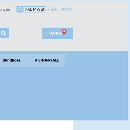
inkl. MWSt.
/
exkl. MWSt.
erg.de
0
0,00
€
Bundhose
AKTION/SALE