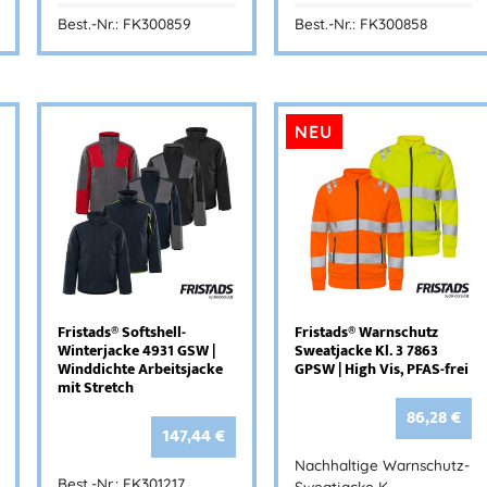
Best.-Nr.: FK300859
Best.-Nr.: FK300858
NEU
Fristads® Softshell-
Fristads® Warnschutz
Winterjacke 4931 GSW |
Sweatjacke Kl. 3 7863
Winddichte Arbeitsjacke
GPSW | High Vis, PFAS-frei
mit Stretch
86,28
€
147,44
€
Nachhaltige Warnschutz-
Best.-Nr.: FK301217
Sweatjacke K…