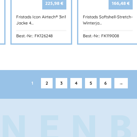
225,98
€
166,48
€
Fristads Icon Airtech® 3in1
Fristads Softshell-Stretch-
Jacke 4…
Winterja…
Best.-Nr.: FK126248
Best.-Nr.: FK119008
1
2
3
4
5
6
→
NEN