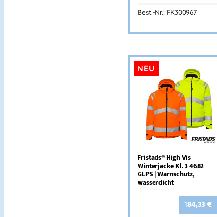
Best.-Nr.: FK300967
NEU
Fristads® High Vis
Winterjacke Kl. 3 4682
GLPS | Warnschutz,
wasserdicht
184,33
€