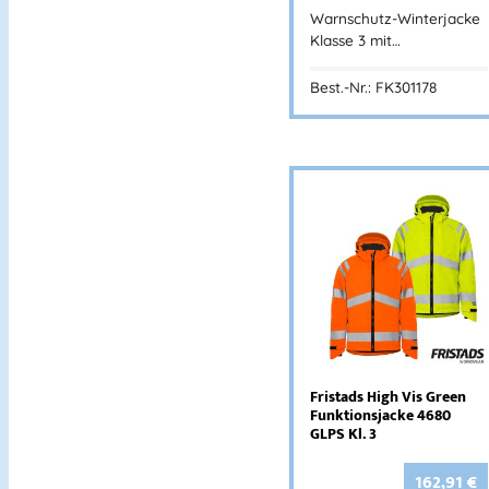
Warnschutz-Winterjacke
Klasse 3 mit…
Best.-Nr.: FK301178
Fristads High Vis Green
Funktionsjacke 4680
GLPS Kl. 3
162,91
€