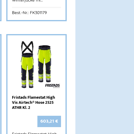
Best.-Nr.: FK301179
Fristads Flamestat High
Vis Airtech® Hose 2525
ATHR Kl. 2
603,21
€
Fristads Flamestat High