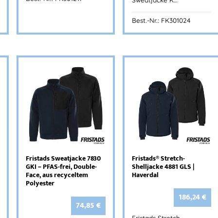
Best.-Nr.: FK301024
Fristads Sweatjacke 7830
Fristads® Stretch-
GKI – PFAS-frei, Double-
Shelljacke 4881 GLS |
Face, aus recyceltem
Haverdal
Polyester
186,24
€
74,85
€
Fristads Stretch-