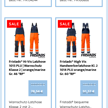
SALE
SALE
Fristads® Hi-Vis Latzhose
Fristads® High Vis
1015 PLU | Warnschutz
Handwerkerlatzhose Kl. 2
Klasse 2 | orange/marine
1014 PLU orange/marine
Gr. 46 *RP*
Gr. 60 *RP*
157,08
€
183,14
€
78,54
€
91,57
€
Warnschutz-Latzhose
Fristads® bequeme
Klasse 2 mit 2-…
Warnschutz-Latzho…