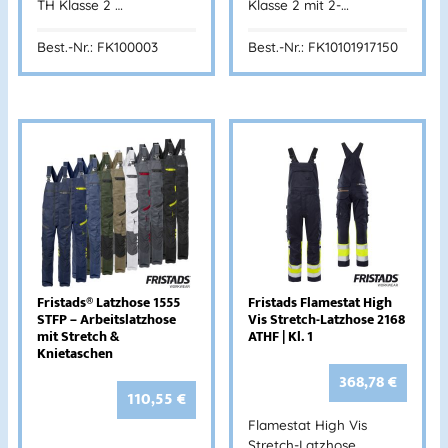
TH Klasse 2 …
Klasse 2 mit 2-…
Best.-Nr.: FK100003
Best.-Nr.: FK10101917150
Fristads® Latzhose 1555
Fristads Flamestat High
STFP – Arbeitslatzhose
Vis Stretch-Latzhose 2168
mit Stretch &
ATHF | Kl. 1
Knietaschen
368,78
€
110,55
€
Flamestat High Vis
Stretch-Latzhose…