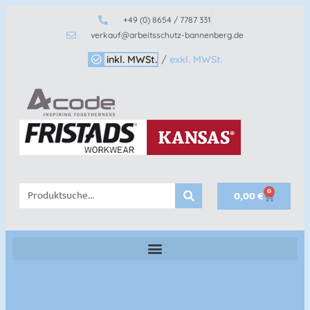
+49 (0) 8654 / 7787 331
verkauf@arbeitsschutz-bannenberg.de
inkl. MWSt.
/
exkl. MWSt.
0
0,00
€