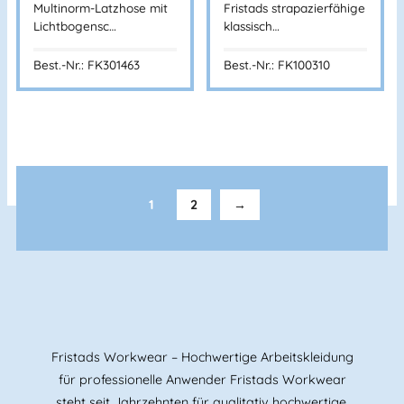
Multinorm-Latzhose mit
Fristads strapazierfähige
Lichtbogensc…
klassisch…
Best.-Nr.: FK301463
Best.-Nr.: FK100310
BANNENBERG
1
2
→
Fristads Workwear – Hochwertige Arbeitskleidung
für professionelle Anwender Fristads Workwear
steht seit Jahrzehnten für qualitativ hochwertige,