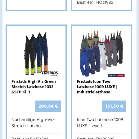
Best.-Nr.: FK131985
Fristads High Vis Green
Fristads Icon Two
Stretch-Latzhose 1032
Latzhose 1009 LUXE |
GSTP Kl. 1
Industrielatzhose
206,94
€
131,50
€
Nachhaltige High-Vis-
Icon Two Latzhose 1009
Stretch-Latzho…
LUXE – zweif…
Best.-Nr.: FK134244
Best.-Nr.: FK100806