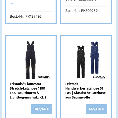
…
Best.-Nr.: FK300239
Best.-Nr.: FK129486
Fristads® Flamestat
Fristads
Stretch-Latzhose 1180
Handwerkerlatzhose 51
FSS | Multinorm &
FAS | Klassische Latzhose
Lichtbogenschutz Kl. 2
aus Baumwolle
387,94
€
145,06
€