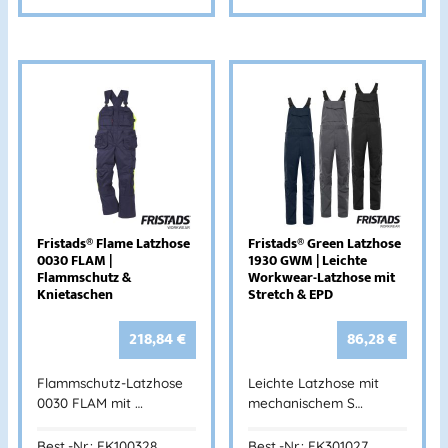
Fristads® Flame Latzhose
Fristads® Green Latzhose
0030 FLAM |
1930 GWM | Leichte
Flammschutz &
Workwear-Latzhose mit
Knietaschen
Stretch & EPD
218,84
€
86,28
€
Flammschutz-Latzhose
Leichte Latzhose mit
0030 FLAM mit …
mechanischem S…
Best.-Nr.: FK100328
Best.-Nr.: FK301027