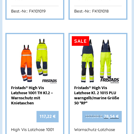
Best.-Nr.: FK101019
Best.-Nr.: FK101018
SALE
Fristads® High Vis
Fristads® High Vis
Latzhose 1001 TH Kl.2 –
Latzhose Kl. 2 1015 PLU
Warnschutz mit
warngelb/marine Größe
Knietaschen
50 *RP*
117,22
€
157,08
€
78,54
€
High Vis Latzhose 1001
Warnschutz-Latzhose