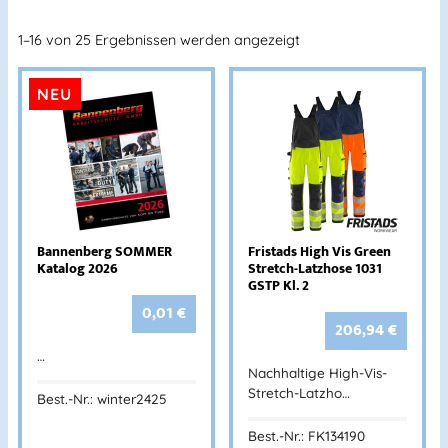
1–16 von 25 Ergebnissen werden angezeigt
NEU
Bannenberg SOMMER
Fristads High Vis Green
Katalog 2026
Stretch-Latzhose 1031
GSTP Kl. 2
0,01
€
206,94
€
…
Nachhaltige High-Vis-
Stretch-Latzho…
Best.-Nr.: winter2425
Best.-Nr.: FK134190