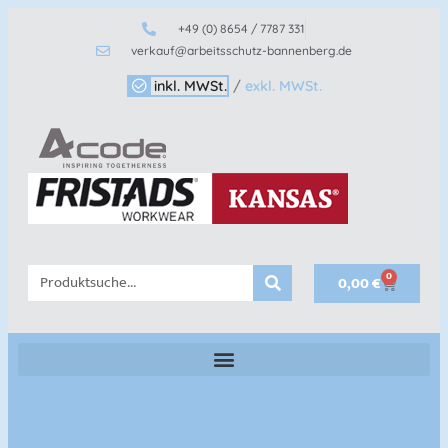
+49 (0) 8654 / 7787 331
verkauf@arbeitsschutz-bannenberg.de
inkl. MWSt.
/
exkl. MWSt.
0
0,00
€