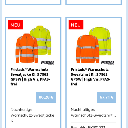
NEU
NEU
Fristads® Warnschutz
Fristads® Warnschutz
Sweatjacke Kl. 3 7863
Sweatshirt Kl. 3 7862
GPSW | High Vis, PFAS-
GPSW | High Vis, PFAS-
frei
frei
86,28
€
67,71
€
Nachhaltige
Nachhaltiges
Warnschutz-Sweatjacke
Warnschutz-Sweatshirt …
K…
Best.-Nr.: FK301023