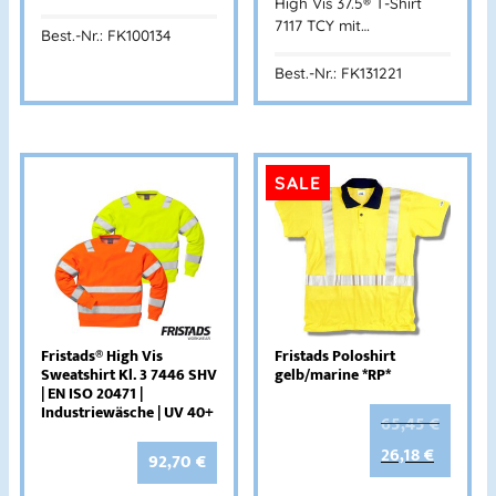
High Vis 37.5® T-Shirt
7117 TCY mit…
Best.-Nr.: FK100134
Best.-Nr.: FK131221
SALE
Fristads® High Vis
Fristads Poloshirt
Sweatshirt Kl. 3 7446 SHV
gelb/marine *RP*
| EN ISO 20471 |
Industriewäsche | UV 40+
65,45
€
26,18
€
92,70
€