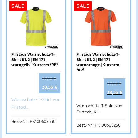
SALE
SALE
Fristads Warnschutz-T-
Fristads Warnschutz-T-
Shirt Kl. 2 | EN 471
Shirt Kl. 2 | EN 471
warngelb | Kurzarm *RP*
warnorange | Kurzarm
*RP*
57,12
€
57,12
€
28,56
€
28,56
€
Warnschutz-T-Shirt von
Warnschutz-T-Shirt von
Fristad…
Fristads, Kl…
Best.-Nr.: FK100608530
Best.-Nr.: FK100608230