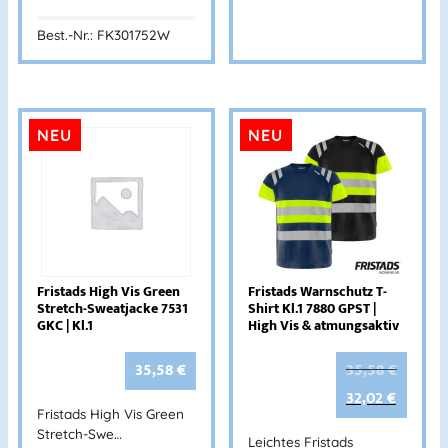
Best.-Nr.: FK301752W
NEU
NEU
Fristads High Vis Green
Fristads Warnschutz T-
Stretch-Sweatjacke 7531
Shirt Kl.1 7880 GPST |
GKC | Kl.1
High Vis & atmungsaktiv
35,58
€
35,58
€
32,02
€
Fristads High Vis Green
Stretch-Swe…
Leichtes Fristads