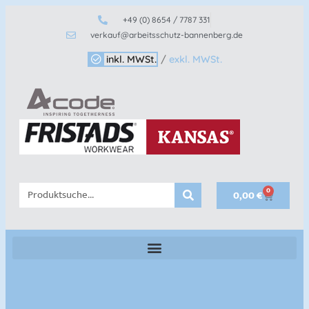
+49 (0) 8654 / 7787 331
verkauf@arbeitsschutz-bannenberg.de
inkl. MWSt.
/
exkl. MWSt.
0
0,00
€