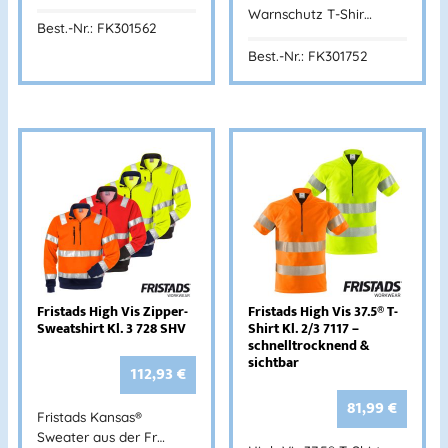
Warnschutz T-Shir…
Best.-Nr.: FK301562
Best.-Nr.: FK301752
Fristads High Vis Zipper-
Fristads High Vis 37.5® T-
Sweatshirt Kl. 3 728 SHV
Shirt Kl. 2/3 7117 –
schnelltrocknend &
sichtbar
112,93
€
81,99
€
Fristads Kansas®
Sweater aus der Fr…