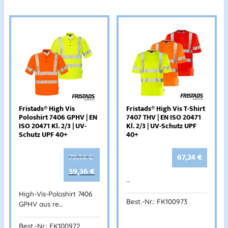
Fristads® High Vis
Fristads® High Vis T-Shirt
Poloshirt 7406 GPHV | EN
7407 THV | EN ISO 20471
ISO 20471 Kl. 2/3 | UV-
Kl. 2/3 | UV-Schutz UPF
Schutz UPF 40+
40+
79,14
€
67,24
€
59,36
€
…
High-Vis-Poloshirt 7406
Best.-Nr.: FK100973
GPHV aus re…
Best.-Nr.: FK100972