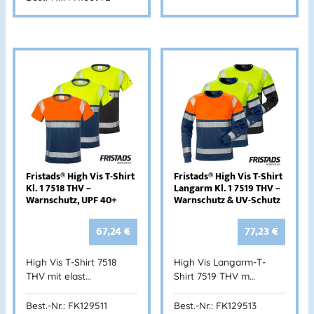
Fristads® High Vis T-Shirt
Fristads® High Vis T-Shirt
Kl. 1 7518 THV –
Langarm Kl. 1 7519 THV –
Warnschutz, UPF 40+
Warnschutz & UV-Schutz
67,24
€
77,23
€
High Vis T-Shirt 7518
High Vis Langarm-T-
THV mit elast…
Shirt 7519 THV m…
Best.-Nr.: FK129511
Best.-Nr.: FK129513