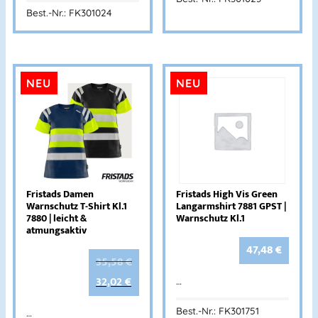
Best.-Nr.: FK301024
NEU
NEU
Fristads Damen
Fristads High Vis Green
Warnschutz T-Shirt Kl.1
Langarmshirt 7881 GPST |
7880 | leicht &
Warnschutz Kl.1
atmungsaktiv
47,48
€
35,58
€
32,02
€
…
Best.-Nr.: FK301751
…