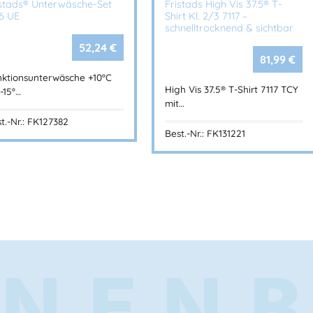
istads® Unterwäsche-Set
Fristads High Vis 37.5® T-
16 UE
Shirt Kl. 2/3 7117 –
Herstellerinformationen
schnelltrocknend & sichtbar
52,24
€
Hersteller:
81,99
€
Fristads Sverige AB
Herstelleranschrift:
nktionsunterwäsche +10ºC
Adresse:
High Vis 37.5® T-Shirt 7117 TCY
 -15º…
Prognosgatan 24
mit…
504 64 Borås – Sweden
t.-Nr.: FK127382
Mehr Information E-Mail: info@ba
Best.-Nr.: FK131221
NEN