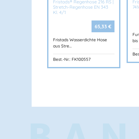
Fristads® Regenhose 216 RS |
Fr
Stretch-Regenhose EN 343
74
Kl. 4/1
65,33
€
Fu
Fristads Wasserdichte Hose
bis
aus Stre…
Bes
Best.-Nr.: FK100557
BAN