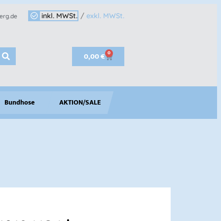
inkl. MWSt.
/
exkl. MWSt.
erg.de
0
0,00
€
Bundhose
AKTION/SALE