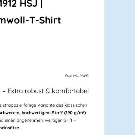
1912 HSJ |
woll-T-Shirt
Preis
inkl.
MWSt.
 – Extra robust & komfortabel
ie strapazierfähige Variante des klassischen
schwerem, hochwertigem Stoff (190 g/m²)
nd einen angenehmen, wertigen Griff –
seinsätze
.