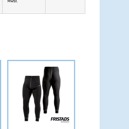
MWSt.
erer Baumwolle mit Rundhalsausschnitt,
D-zertifiziert – langlebig, bequem und
rien:
TYRESTA workwaer
,
KLASSIKER
USTRIE & SERVICE
,
TROFTA workwear
,
ear
,
Klassiker workwear
,
FORSBO
,
ALNARYD workwaer
,
SOMMER ANGEBOTE
,
Co
,
Kollektionen
,
BAU & MONTAGE