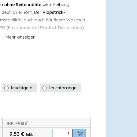
on ohne Seitennähte
wird Reibung
deutlich erhöht. Der
Rippstrick-
rmstabilität, auch nach häufigem Waschen.
PD (Environmental Product Declaration)
tigkeitsorientierte Unternehmen.
rt für hohe Belastung
nders bequem
schnitt mit Rippstrick
leuchtgelb
leuchtorange
c.com, Nr. 1760)
tifiziert
nauswahl
*
IHR PREIS
9,53
€
inkl.