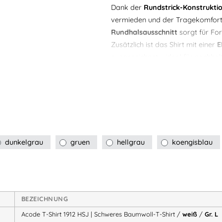
Dank der
Rundstrick-Konstrukti
vermieden und der Tragekomfort 
Rundhalsausschnitt
sorgt für Fo
Zusätzlich ist das Shirt mit einer
E
ausgezeichnet – ideal für nachhal
Produkt-Highlights
✔ Schweres Baumwoll-T-Shi
✔
Ohne Seitennähte
– beso
✔ Formstabiler Rundhalsaus
dunkelgrau
gruen
hellgrau
koengisblau
✔
EPD-zertifiziert
(environde
✔
PFAS-frei
& OEKO-TEX® zer
✔ Große Farb- und Größe
BEZEICHNUNG
Ausstattung & Details
Acode T-Shirt 1912 HSJ | Schweres Baumwoll-T-Shirt /
weiß
/
Gr. L