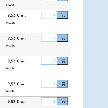
eine Seitennähte)
MWSt.
9,53
€
inkl.
rm
MWSt.
für Berufskleidung
9,53
€
inkl.
MWSt.
erial
e
9,53
€
inkl.
/ 15 % Viskose
MWSt.
/ 65 % Polyester
9,53
€
inkl.
D
MWSt.
9,53
€
inkl.