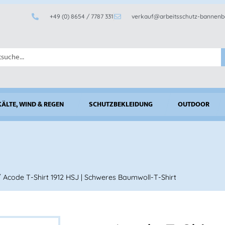
+49 (0) 8654 / 7787 331
verkauf@arbeitsschutz-bannenb
KÄLTE, WIND & REGEN
SCHUTZBEKLEIDUNG
OUTDOOR
 Acode T-Shirt 1912 HSJ | Schweres Baumwoll-T-Shirt