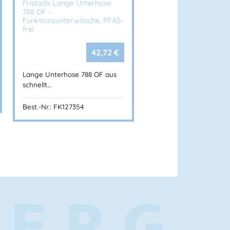
Fristads Lange Unterhose
788 OF –
Funktionsunterwäsche, PFAS-
frei
42,72
€
Lange Unterhose 788 OF aus
schnellt…
nnenberg.at
Best.-Nr.: FK127354
BERG