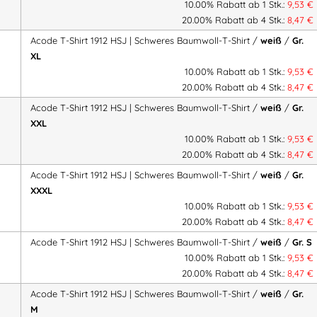
10.00% Rabatt ab 1 Stk.:
9,53
€
Rundstrick-Konstruktion (k
20.00% Rabatt ab 4 Stk.:
8,47
€
Rippstrick am Kragen
Acode T-Shirt 1912 HSJ | Schweres Baumwoll-T-Shirt /
weiß
/
Gr.
Klassische, gerade Passfo
XL
Robust & langlebig – ideal 
10.00% Rabatt ab 1 Stk.:
9,53
€
20.00% Rabatt ab 4 Stk.:
8,47
€
Acode T-Shirt 1912 HSJ | Schweres Baumwoll-T-Shirt /
weiß
/
Gr.
Material & Qualität
XXL
10.00% Rabatt ab 1 Stk.:
9,53
€
Farbe
Mat
20.00% Rabatt ab 4 Stk.:
8,47
€
Standardfarben
100 % Baumwoll
Acode T-Shirt 1912 HSJ | Schweres Baumwoll-T-Shirt /
weiß
/
Gr.
XXXL
Hellgrau
85 % Baumwolle 
10.00% Rabatt ab 1 Stk.:
9,53
€
Neongelb
35 % Baumwolle 
20.00% Rabatt ab 4 Stk.:
8,47
€
Gewicht
ca.
190 g/m²
Acode T-Shirt 1912 HSJ | Schweres Baumwoll-T-Shirt /
weiß
/
Gr. S
Zertifizierungen
OEKO-TEX®, EP
10.00% Rabatt ab 1 Stk.:
9,53
€
PFAS
Frei von PFAS
20.00% Rabatt ab 4 Stk.:
8,47
€
Acode T-Shirt 1912 HSJ | Schweres Baumwoll-T-Shirt /
weiß
/
Gr.
M
Einsatzbereiche