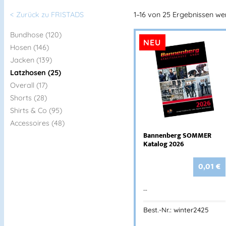
< Zurück zu FRISTADS
1–16 von 25 Ergebnissen w
Bundhose (120)
NEU
Hosen (146)
Jacken (139)
Latzhosen (25)
Overall (17)
Shorts (28)
Shirts & Co (95)
Accessoires (48)
Bannenberg SOMMER
Katalog 2026
0,01
€
…
Best.-Nr.: winter2425