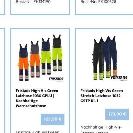
Best.-Nr.: FK134190
Best.-Nr.: FK100328
Fristads High Vis Green
Fristads High Vis Green
Latzhose 1030 GPLU |
Stretch-Latzhose 1032
Nachhaltige
GSTP Kl. 1
Warnschutzhose
173,90
€
125,90
€
Nachhaltige High-Vis-
Fristads High Vis Green
Stretch-Latzho…