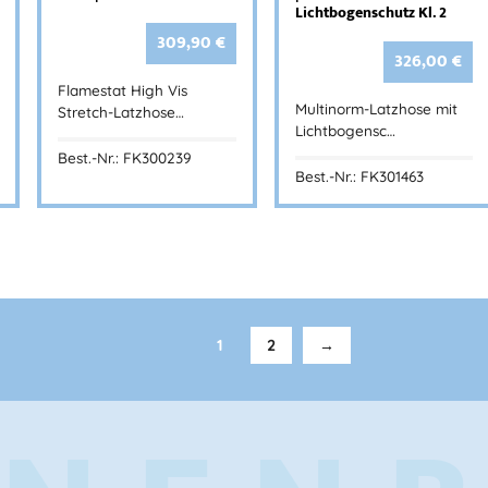
Lichtbogenschutz Kl. 2
309,90
€
326,00
€
Flamestat High Vis
Multinorm-Latzhose mit
Stretch-Latzhose…
Lichtbogensc…
Best.-Nr.: FK300239
Best.-Nr.: FK301463
1
2
→