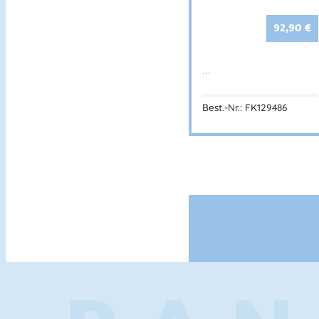
92,90
€
…
Best.-Nr.: FK129486