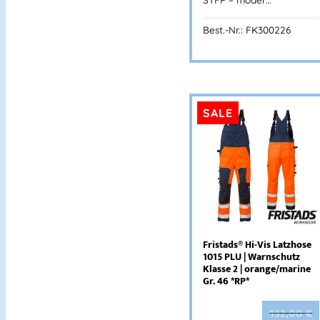
Best.-Nr.: FK300226
SALE
Fristads® Hi-Vis Latzhose
1015 PLU | Warnschutz
Klasse 2 | orange/marine
Gr. 46 *RP*
132,00
€