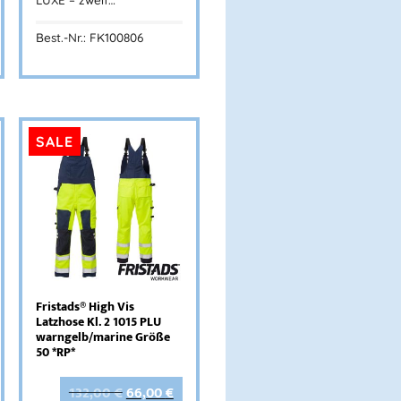
Best.-Nr.: FK100806
SALE
Fristads® High Vis
Latzhose Kl. 2 1015 PLU
warngelb/marine Größe
50 *RP*
132,00
€
66,00
€