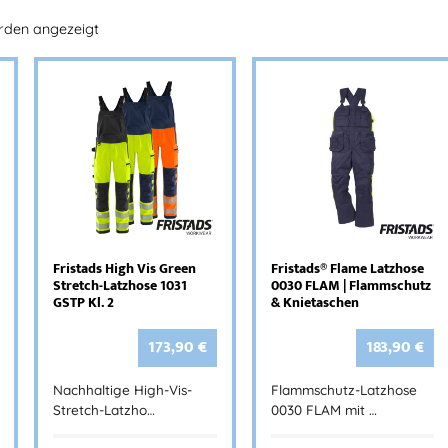
erden angezeigt
Fristads High Vis Green
Fristads® Flame Latzhose
Stretch-Latzhose 1031
0030 FLAM | Flammschutz
GSTP Kl. 2
& Knietaschen
173,90
€
183,90
€
Nachhaltige High-Vis-
Flammschutz-Latzhose
Stretch-Latzho…
0030 FLAM mit …