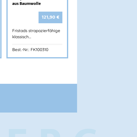
aus Baumwolle
121,90
€
Fristads strapazierfähige
klassisch…
Best.-Nr.: FK100310