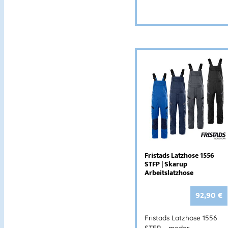
Fristads Latzhose 1556
STFP | Skarup
Arbeitslatzhose
92,90
€
Fristads Latzhose 1556
STFP – moder…