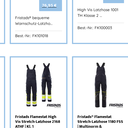
76,95
€
High Vis Latzhose 1001
TH Klasse 2 …
Fristads® bequeme
Warnschutz-Latzho…
Best.-Nr.: FK100003
Best.-Nr.: FK101018
Fristads Flamestat High
Fristads® Flamestat
Vis Stretch-Latzhose 2168
Stretch-Latzhose 1180 FSS
ATHF | Kl. 1
| Multinorm &