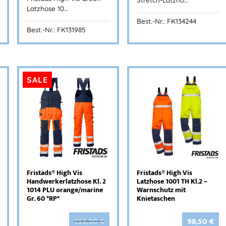
Latzhose 10…
Best.-Nr.: FK134244
Best.-Nr.: FK131985
SALE
Fristads® High Vis
Fristads® High Vis
Handwerkerlatzhose Kl. 2
Latzhose 1001 TH Kl.2 –
1014 PLU orange/marine
Warnschutz mit
Gr. 60 *RP*
Knietaschen
153,90
€
98,50
€