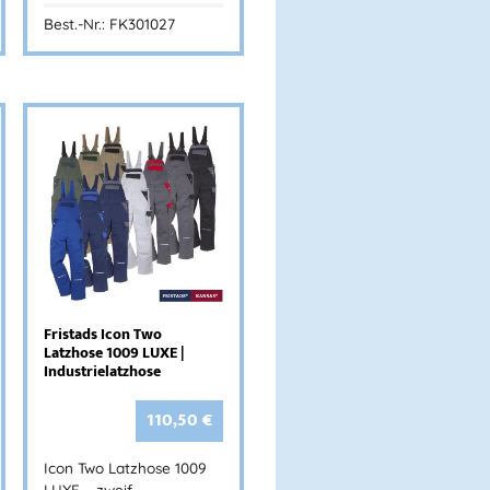
Best.-Nr.: FK301027
Fristads Icon Two
Latzhose 1009 LUXE |
Industrielatzhose
110,50
€
Icon Two Latzhose 1009
LUXE – zweif…