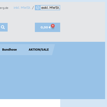
inkl. MWSt.
/
exkl. MWSt.
erg.de
0
0,00
€
Bundhose
AKTION/SALE