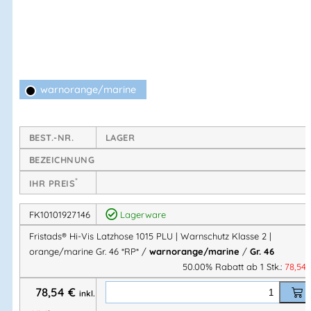
Arbeitsalltag, während
CORDURA®-Verstärkungen
an
besonders beanspruchten Stellen für eine lange Lebensdauer
sorgen.
Der
durchgehende 2-Wege-Reißverschluss
, die
elastischen
warnorange/marine
Hosenträger
sowie die
verstellbare Bundweite
gewährleisten
hohen Tragekomfort und optimale Passform. Dank der
ergonomisch geformten Knie
und
Knietaschen für
BEST.-NR.
LAGER
höhenverstellbare Kniepolster
eignet sich die Latzhose ideal
BEZEICHNUNG
für kniende Tätigkeiten. Die geprüfte
Warnschutzklasse 2
nach EN ISO 20471
sorgt für maximale Sichtbarkeit.
*
IHR PREIS
FK10101927146
Lagerware
Ihre Vorteile auf einen Blick
Fristads® Hi-Vis Latzhose 1015 PLU | Warnschutz Klasse 2 |
orange/marine Gr. 46 *RP* /
warnorange/marine
/
Gr. 46
Warnschutz nach EN ISO 20471 – Klasse 2
50.00% Rabatt ab 1 Stk.:
78,54
Schmutz-, öl- und wasserabweisend
78,54
€
CORDURA®-Verstärkungen
an Knien und
inkl.
Beinabschlüssen