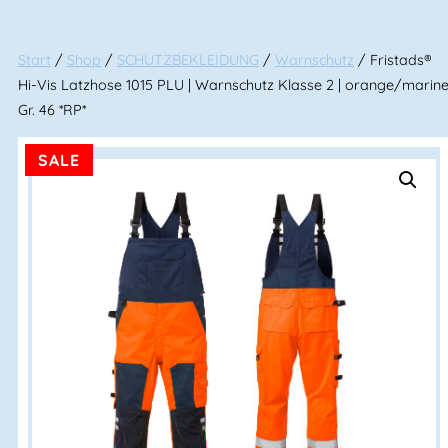
Start
/
Shop
/
SCHUTZBEKLEIDUNG
/
Warnschutz
/ Fristads®
Hi-Vis Latzhose 1015 PLU | Warnschutz Klasse 2 | orange/marin
Gr. 46 *RP*
SALE