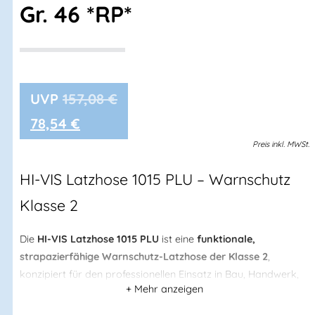
Gr. 46 *RP*
157,08
€
78,54
€
Preis
inkl.
MWSt.
HI-VIS Latzhose 1015 PLU – Warnschutz
Klasse 2
Die
HI-VIS Latzhose 1015 PLU
ist eine
funktionale,
strapazierfähige Warnschutz-Latzhose der Klasse 2
,
konzipiert für den professionellen Einsatz in Bau, Handwerk,
Industrie und kommunalen Betrieben. Das
schmutz-, öl- und
wasserabweisende Material
schützt zuverlässig im