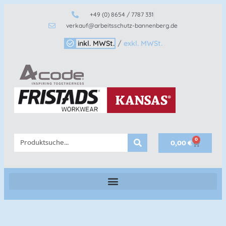
+49 (0) 8654 / 7787 331
verkauf@arbeitsschutz-bannenberg.de
inkl. MWSt.
/
exkl. MWSt.
0
0,00
€