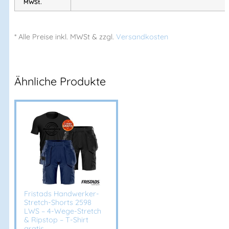
MWSt.
Industriewäsche geeignet nach ISO 15797
Ergonomisch geformte Knie
* Alle Preise
inkl.
MWSt & zzgl.
Versandkosten
Knietaschen für höhenverstellbare Kniepolster
Sehr robuste Verarbeitung mit doppelt verstärkter
Schrittnaht
OEKO-TEX® zertifiziert
Ähnliche Produkte
Ausstattung & Funktionen
2-Wege-Reißverschluss
2 Latztaschen mit Reißverschluss
2 Brusttaschen mit Reißverschluss
Elastische Hosenträger
D-Ring
Fristads Handwerker-
2 Vordertaschen mit Druckknopf
Stretch-Shorts 2598
Doppelt verstärkte Schrittnaht
LWS – 4-Wege-Stretch
& Ripstop – T-Shirt
2 Gesäßtaschen mit Patte und Klettverschluss
gratis