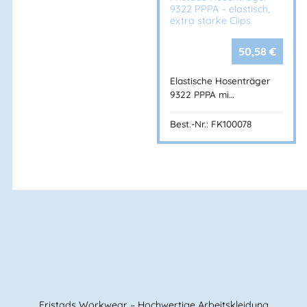
9322 PPPA – elastisch,
extra starke Clips
50,58
€
Elastische Hosenträger
9322 PPPA mi…
Best.-Nr.: FK100078
BANNENBERG
Fristads Workwear – Hochwertige Arbeitskleidung