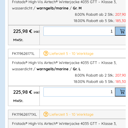
Fristads® High-Vis Airtech® Winterjacke 4035 GTT – Klasse 3,
Geprüft nach 25 Wäschen
wasserdicht /
warngelb/marine
/
Gr. M
OEKO-TEX® zertifiziert
8.00% Rabatt ab 2 Stk.:
207,90
Im Übergang zu PFAS-frei
18.00% Rabatt ab 5 Stk.:
185,30
225,98
€
inkl.
Normen & Zertifizierungen
MWSt.
EN ISO 20471 Warnschutz
FK119626171L
Lieferzeit 5 - 10 Werktage
Klasse 2: Größe
XS
Fristads® High-Vis Airtech® Winterjacke 4035 GTT – Klasse 3,
Klasse 3: Größen
S – 4XL
wasserdicht /
warngelb/marine
/
Gr. L
EN 342
(Kälteschutz)
8.00% Rabatt ab 2 Stk.:
207,90
EN 343 Regenschutz
18.00% Rabatt ab 5 Stk.:
185,30
Klasse
4/1
, Oberstoff erfüllt
Klasse 4 für
225,98
€
Wasserdampfdurchlässigkeit
inkl.
EN 343 Klasse 4/4
MWSt.
RIS-3279-TOM:2019 (UK Railway Standard)
– Farbe 271
Atmungsaktivität:
Airtech®
RET < 15
FK119626171XL
Lieferzeit 5 - 10 Werktage
Wassersäule:
20.000 mm
Fristads® High-Vis Airtech® Winterjacke 4035 GTT – Klasse 3,