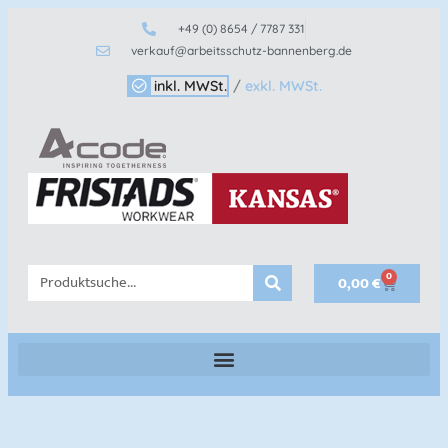
+49 (0) 8654 / 7787 331
verkauf@arbeitsschutz-bannenberg.de
inkl. MWSt.
/
exkl. MWSt.
0
0,00
€