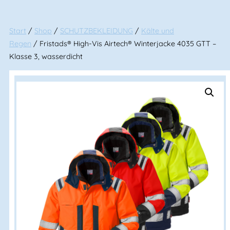
Start
/
Shop
/
SCHUTZBEKLEIDUNG
/
Kälte und
Regen
/ Fristads® High-Vis Airtech® Winterjacke 4035 GTT –
Klasse 3, wasserdicht