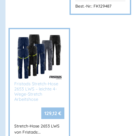
Best.-Nr.: FK129487
Fristads Stretch-Hose
2653 LWS – leichte 4-
Wege-Stretch
Arbeitshose
129,12
€
Stretch-Hose 2653 LWS
von Fristads:…