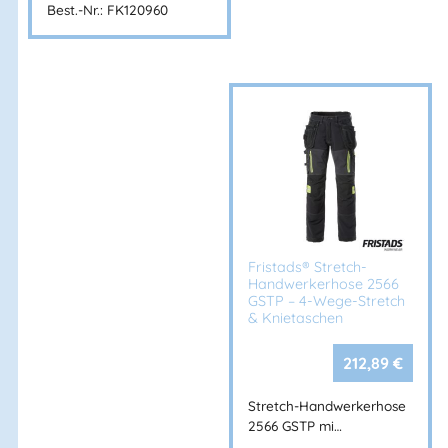
Best.-Nr.: FK120960
Mehr Information E-Mail: info@bannenberg.at
Fristads® Stretch-
Handwerkerhose 2566
GSTP – 4-Wege-Stretch
& Knietaschen
212,89
€
Stretch-Handwerkerhose
2566 GSTP mi…