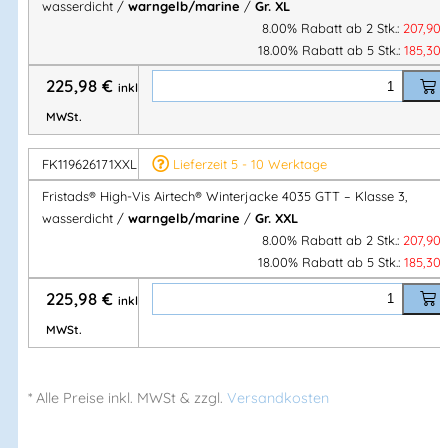
wasserdicht /
warngelb/marine
/
Gr. XL
8.00% Rabatt ab 2 Stk.:
207,90
Material & Gewicht
18.00% Rabatt ab 5 Stk.:
185,30
Obermaterial:
Airtech®, 100 % Polyester
225,98
€
inkl.
Futter:
Gesteppt, 100 % Polyester
MWSt.
Gewicht:
FK119626171XXL
Lieferzeit 5 - 10 Werktage
Außenmaterial: 150 g/m²
Fristads® High-Vis Airtech® Winterjacke 4035 GTT – Klasse 3,
Futter: 190 g/m²
wasserdicht /
warngelb/marine
/
Gr. XXL
8.00% Rabatt ab 2 Stk.:
207,90
18.00% Rabatt ab 5 Stk.:
185,30
Ihre Vorteile auf einen Blick
225,98
€
inkl.
✔ Warnschutz-Winterjacke bis
Klasse 3
MWSt.
✔ Extrem wasserdicht & sehr atmungsaktiv
✔ Warm, komfortabel & bewegungsfreundlich
✔ Ideal für anspruchsvolle Wintereinsätze
* Alle Preise
inkl.
MWSt & zzgl.
Versandkosten
✔ Nachhaltige Entwicklung – Umstellung zu PFAS-frei