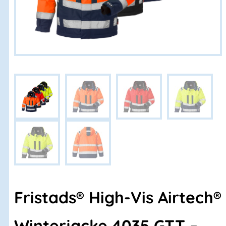
Fristads® High-Vis Airtech®
Winterjacke 4035 GTT –