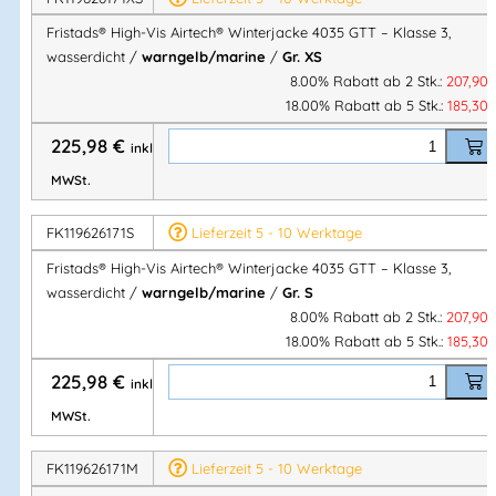
Abnehmbare & verstellbare
gefütterte Kapuze
Fristads® High-Vis Airtech® Winterjacke 4035 GTT – Klasse 3,
Fleecegefütterter Kragen
wasserdicht /
warngelb/marine
/
Gr. XS
Reflektierende Details an den Schultern
8.00% Rabatt ab 2 Stk.:
207,90
Frontöffnung mit Reißverschluss bis zum Kragen &
18.00% Rabatt ab 5 Stk.:
185,30
verdecktem Druckknopf
225,98
€
inkl.
Zwei Brusttaschen mit Reißverschluss
Ausweistasche
MWSt.
Kartentasche mit
integrierter Handytasche
(innen, auch
FK119626171S
Lieferzeit 5 - 10 Werktage
geschlossen zugänglich)
Zwei fleecegefütterte Vordertaschen mit
Fristads® High-Vis Airtech® Winterjacke 4035 GTT – Klasse 3,
Reißverschluss
wasserdicht /
warngelb/marine
/
Gr. S
8.00% Rabatt ab 2 Stk.:
207,90
Zwei Innentaschen mit Reißverschluss
18.00% Rabatt ab 5 Stk.:
185,30
Belüftungsnetz im Armausschnitt
Verstellbare Ärmelabschlüsse
225,98
€
inkl.
Elastische Innenmanschetten mit
Daumengriff
MWSt.
Verstellbarer Saum mit Kordelzug
Verlängerte Rückenpartie
FK119626171M
Lieferzeit 5 - 10 Werktage
Reißverschluss im Futter für Wärmetransfers