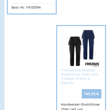
Best.-Nr.: FK133394
Fristads Handwerker-
Stretchhose 2596 LWS –
4-Wege-Stretch &
Ripstop
149,35
€
Handwerker-Stretchhose
2596 LWS von…